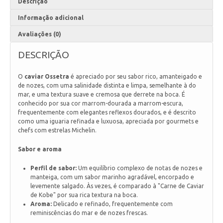
Descrição
Informação adicional
Avaliações (0)
DESCRIÇÃO
O
caviar Ossetra
é apreciado por seu sabor rico, amanteigado e
de nozes, com uma salinidade distinta e limpa, semelhante à do
mar, e uma textura suave e cremosa que derrete na boca. É
conhecido por sua cor marrom-dourada a marrom-escura,
frequentemente com elegantes reflexos dourados, e é descrito
como uma iguaria refinada e luxuosa, apreciada por gourmets e
chefs com estrelas Michelin.
Sabor e aroma
Perfil de sabor:
Um equilíbrio complexo de notas de nozes e
manteiga, com um sabor marinho agradável, encorpado e
levemente salgado. Às vezes, é comparado à "Carne de Caviar
de Kobe" por sua rica textura na boca.
Aroma:
Delicado e refinado, frequentemente com
reminiscências do mar e de nozes frescas.