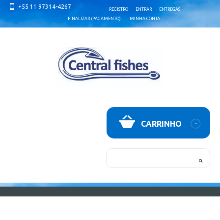
+55 11 97314-4267
REGISTRO
ENTRAR
ENTREGAS
FINALIZAR (PAGAMENTO)
MINHA CONTA
CARRINHO