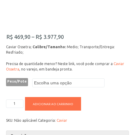
R$
469,90
–
R$
3.977,90
Caviar Ossetra;
Calibre/Tamanho:
Medio; Transporte/Entrega:
Resfriado;
Precisa de quantidade menor? Neste link, você pode comprar a
Caviar
Ossetra
, no varejo, em bandeja pronta.
Peso/Pote
ADICIONAR AO CARRINHO
SKU:
Não aplicável
Categoria:
Caviar