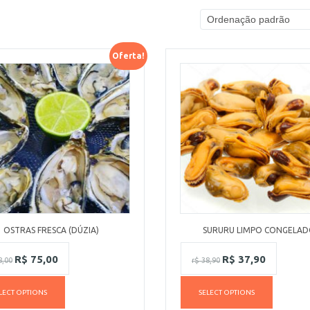
Oferta!
OSTRAS FRESCA (DÚZIA)
SURURU LIMPO CONGELA
R$
75,00
R$
37,90
,00
r$
38,90
LECT OPTIONS
SELECT OPTIONS