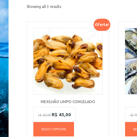
Showing all 3 results
Oferta!
MEXILHÃO LIMPO CONGELADO
R$
45,00
r$
50,00
r$
78
SELECT OPTIONS
SE