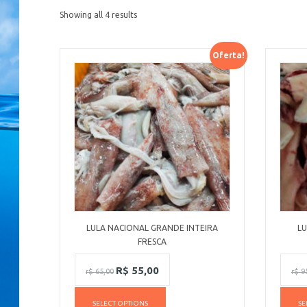
Showing all 4 results
Oferta!
LULA NACIONAL GRANDE INTEIRA
LU
FRESCA
R$
55,00
r$
65,00
r$
95
SELECT OPTIONS
SE