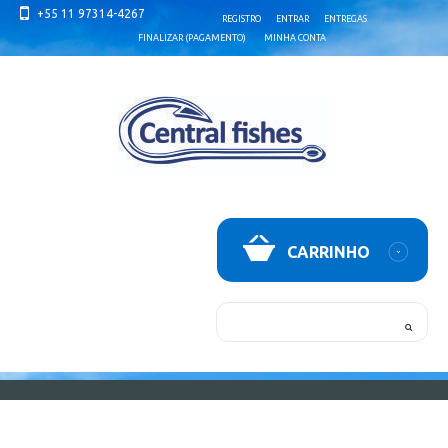
+55 11 97314-4267
REGISTRO
ENTRAR
ENTREGAS
FINALIZAR (PAGAMENTO)
MINHA CONTA
CARRINHO