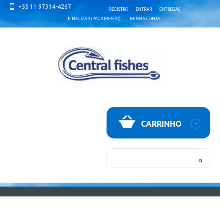
+55 11 97314-4267
REGISTRO
ENTRAR
ENTREGAS
FINALIZAR (PAGAMENTO)
MINHA CONTA
CARRINHO