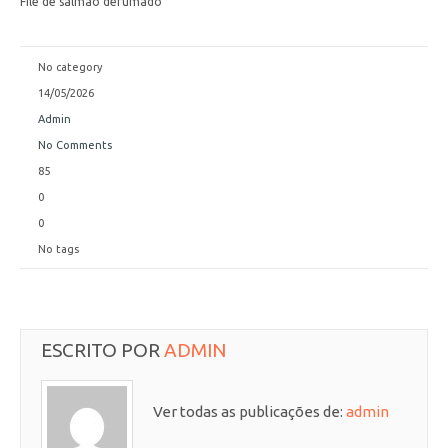
File de salmão defumado
No category
14/05/2026
Admin
No Comments
85
0
0
No tags
ESCRITO POR
ADMIN
Ver todas as publicações de:
admin