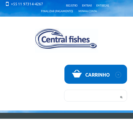
+55 11 97314-4267
REGISTRO
ENTRAR
ENTREGAS
FINALIZAR (PAGAMENTO)
MINHA CONTA
CARRINHO