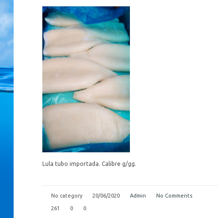
Lula tubo importada. Calibre g/gg.
No category
20/06/2020
Admin
No Comments
261
0
0