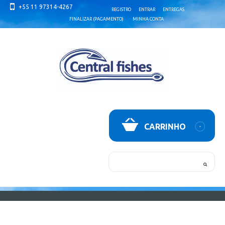
+55 11 97314-4267
REGISTRO
ENTRAR
ENTREGAS
FINALIZAR (PAGAMENTO)
MINHA CONTA
CARRINHO