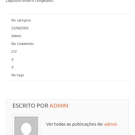
Lagostim inteiro congelado.
No category
23/06/2020
Admin
No Comments
212
0
0
No tags
ESCRITO POR
ADMIN
Ver todas as publicações de:
admin