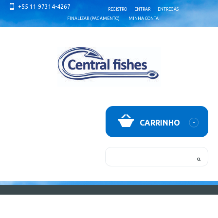
+55 11 97314-4267
REGISTRO
ENTRAR
ENTREGAS
FINALIZAR (PAGAMENTO)
MINHA CONTA
CARRINHO