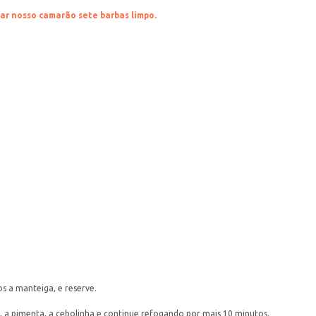
ar nosso camarão sete barbas limpo.
os a manteiga, e reserve.
, a pimenta, a cebolinha e continue refogando por mais 10 minutos.