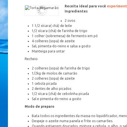
Receita ideal para você
experiment
Ingredientes
2 ovos
1 1/2 xícara( chá) de leite
1/2 xícara (chá) de farinha de trigo
1 colher (sobremesa) de fermento em pó
4 colheres (sopa) de azeite
Sal, pimenta-do-reino e salsa a gosto
Manteiga para untar
Recheio
2 colheres (sopa) de farinha de trigo
1/2kg de miolos de camarão
2 colheres (sopa) de azeite
1 cebola picada
2 dentes de alho picados
1/2 xícara (chá) de cebolinha picada
Sal e pimenta-do-reino a gosto
Modo de preparo
Bata todos os ingredientes da massa no liquidificador, men
Despeje o azeite numa panela e frite os camarões.
Quando estiverem dourados, misture a cebola, o alho, o sal