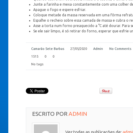
Junte a farinha e mexa constantemente com uma colher d
Apague o fogo e espere esfriar.
Coloque metade da massa reservada em uma fôrma refratá
Espalhe o recheio sobre essa camada de massa e cubra o r
Asse a torta num forno preaquecido a °C até dourar. Para se
Se ele sair limpo, é só retirar do forno, esperar que esfrie 
Camarão Sete Barbas
27/05/2020
Admin
No Comments
1515
0
0
No tags
ESCRITO POR
ADMIN
Ver todas as publicações de:
admi