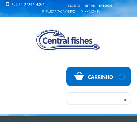
+55 11 97314-4267
REGISTRO
ENTRAR
ENTREGAS
FINALIZAR (PAGAMENTO)
MINHA CONTA
CARRINHO