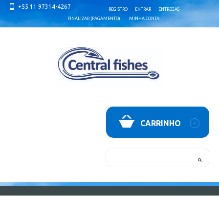
+55 11 97314-4267
REGISTRO
ENTRAR
ENTREGAS
FINALIZAR (PAGAMENTO)
MINHA CONTA
CARRINHO