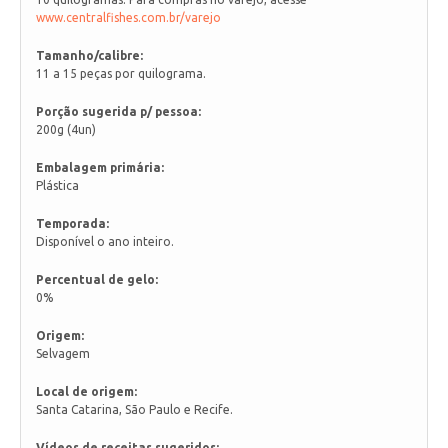
www.centralfishes.com.br/varejo
Tamanho/calibre:
11 a 15 peças por quilograma.
Porção sugerida p/ pessoa:
200g (4un)
Embalagem primária:
Plástica
Temporada:
Disponível o ano inteiro.
Percentual de gelo:
0%
Origem:
Selvagem
Local de origem:
Santa Catarina, São Paulo e Recife.
Vídeos de receitas sugeridos: