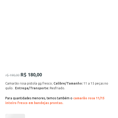
R$
180,00
r$
190,00
Camarão rosa pistola gg fresco;
Calibre/Tamanho:
11 a 15 peças no
quilo.
Entrega/Transporte:
Resfriado.
Para quantidades menores, temos também o
camarão rosa 11/15
inteiro fresco em bandejas prontas.