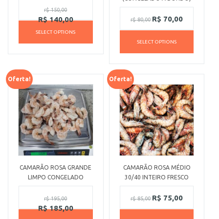
r$
150,00
R$
70,00
R$
140,00
r$
80,00
SELECT OPTIONS
SELECT OPTIONS
Oferta!
Oferta!
CAMARÃO ROSA GRANDE
CAMARÃO ROSA MÉDIO
LIMPO CONGELADO
30/40 INTEIRO FRESCO
R$
75,00
r$
195,00
r$
85,00
R$
185,00