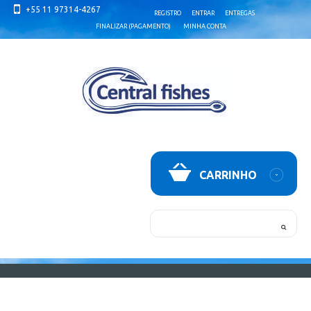
+55 11 97314-4267
REGISTRO
ENTRAR
ENTREGAS
FINALIZAR (PAGAMENTO)
MINHA CONTA
CARRINHO