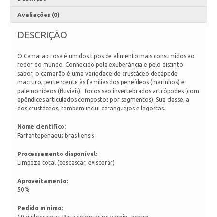
Avaliações (0)
DESCRIÇÃO
O Camarão rosa é um dos tipos de alimento mais consumidos ao
redor do mundo. Conhecido pela exuberância e pelo distinto
sabor, o camarão é uma variedade de crustáceo decápode
macruro, pertencente às famílias dos peneídeos (marinhos) e
palemonídeos (fluviais). Todos são invertebrados artrópodes (com
apêndices articulados compostos por segmentos). Sua classe, a
dos crustáceos, também inclui caranguejos e lagostas.
Nome científico:
Farfantepenaeus brasiliensis
Processamento disponível:
Limpeza total (descascar, eviscerar)
Aproveitamento:
50%
Pedido mínimo:
10 quilogramas. Para compras no varejo, acesse