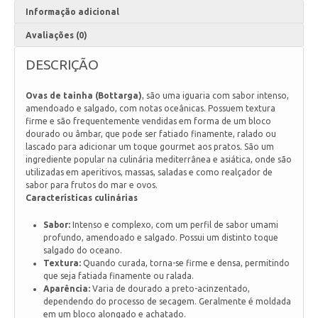
Informação adicional
Avaliações (0)
DESCRIÇÃO
Ovas de tainha (Bottarga)
, são uma iguaria com sabor intenso,
amendoado e salgado, com notas oceânicas. Possuem textura
firme e são frequentemente vendidas em forma de um bloco
dourado ou âmbar, que pode ser fatiado finamente, ralado ou
lascado para adicionar um toque gourmet aos pratos. São um
ingrediente popular na culinária mediterrânea e asiática, onde são
utilizadas em aperitivos, massas, saladas e como realçador de
sabor para frutos do mar e ovos.
Características culinárias
Sabor:
Intenso e complexo, com um perfil de sabor umami
profundo, amendoado e salgado. Possui um distinto toque
salgado do oceano.
Textura:
Quando curada, torna-se firme e densa, permitindo
que seja fatiada finamente ou ralada.
Aparência:
Varia de dourado a preto-acinzentado,
dependendo do processo de secagem. Geralmente é moldada
em um bloco alongado e achatado.