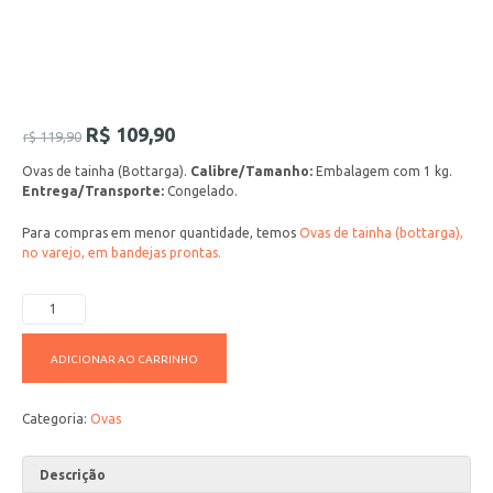
R$
109,90
r$
119,90
Ovas de tainha (Bottarga).
Calibre/Tamanho:
Embalagem com 1 kg.
Entrega/Transporte:
Congelado.
Para compras em menor quantidade, temos
Ovas de tainha (bottarga),
no varejo, em bandejas prontas.
ADICIONAR AO CARRINHO
Categoria:
Ovas
Descrição