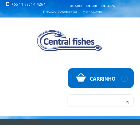
+55 11 97314-4267
REGISTRO
ENTRAR
ENTREGAS
FINALIZAR (PAGAMENTO)
MINHA CONTA
CARRINHO