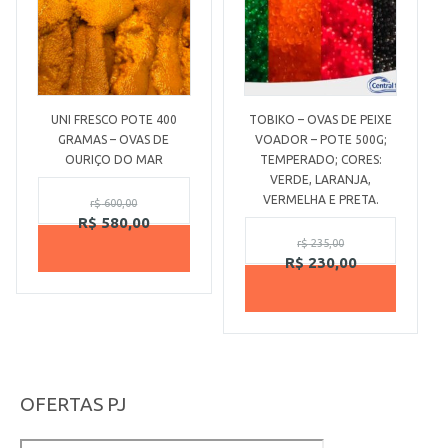
UNI FRESCO POTE 400
TOBIKO – OVAS DE PEIXE
GRAMAS – OVAS DE
VOADOR – POTE 500G;
OURIÇO DO MAR
TEMPERADO; CORES:
VERDE, LARANJA,
VERMELHA E PRETA.
r$
600,00
R$
580,00
r$
235,00
R$
230,00
OFERTAS PJ