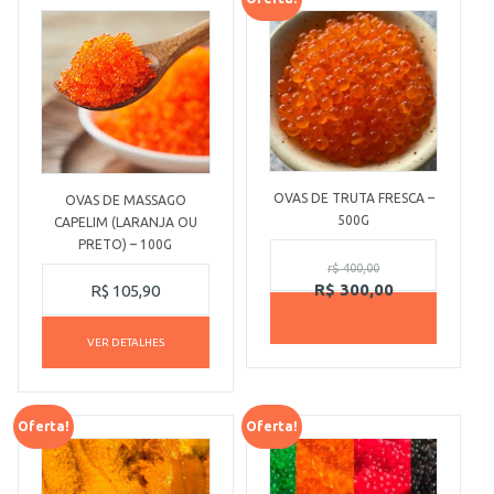
OVAS DE TRUTA FRESCA –
OVAS DE MASSAGO
500G
CAPELIM (LARANJA OU
PRETO) – 100G
r$
400,00
R$
300,00
R$
105,90
VER DETALHES
Oferta!
Oferta!