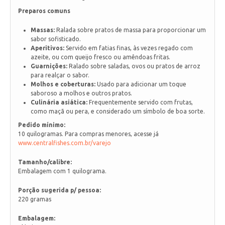
Preparos comuns
Massas:
Ralada sobre pratos de massa para proporcionar um
sabor sofisticado.
Aperitivos:
Servido em fatias finas, às vezes regado com
azeite, ou com queijo fresco ou amêndoas fritas.
Guarnições:
Ralado sobre saladas, ovos ou pratos de arroz
para realçar o sabor.
Molhos e coberturas:
Usado para adicionar um toque
saboroso a molhos e outros pratos.
Culinária asiática:
Frequentemente servido com frutas,
como maçã ou pera, e considerado um símbolo de boa sorte.
Pedido mínimo:
10 quilogramas. Para compras menores, acesse já
www.centralfishes.com.br/varejo
Tamanho/calibre:
Embalagem com 1 quilograma.
Porção sugerida p/ pessoa:
220 gramas
Embalagem: