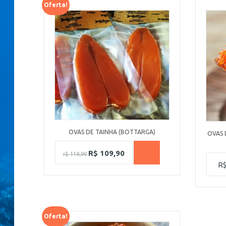
Oferta!
OVAS DE TAINHA (BOTTARGA)
OVAS 
R$
109,90
r$
119,90
R
Oferta!