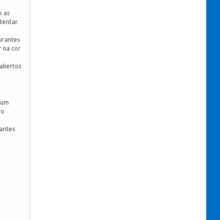
b as
tentar.
urantes
r na cor
 abertos
a um
do
 antes