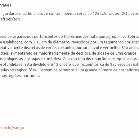
rrânea.
 gorduras e carboidratos e contém apenas cerca de 125 calorias por 2-3 peças
afrodisíaco.
classe de organismos pertencentes ao filo Echinodermata que agrupa invertebra
te espinhosos, com 3-10 cm de diâmetro, revestidos por um tegumento coriáce
lativamente discretos de verde, castanho, púrpura, azul e vermelho. São anima
téis, alimentando-se maioritariamente de detritos, de algas e de uma grande
, poliquetas, esponjas e crinóides). O taxon tem distribuição cosmopolita nos 
rofundidade. Está dividido em 12 ordens que incluem cerca de 950 espécies ext
gadas no registo fóssil. Servem de alimento a um grande número de predadores
mas regiões marítimas.
.com.br/varejo