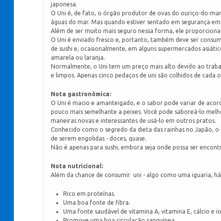
japonesa.
O Uni é, de fato, o órgão produtor de ovas do ouriço-do-mar
águas do mar. Mas quando estiver sentado em segurança em s
Além de ser muito mais seguro nessa forma, ele proporciona
O Uni é enviado fresco e, portanto, também deve ser consu
de sushi e, ocasionalmente, em alguns supermercados asiáti
amarela ou laranja.
Normalmente, o Uni tem um preço mais alto devido ao trabalh
e limpos. Apenas cinco pedaços de uni são colhidos de cada
Nota gastronômica:
O Uni é macio e amanteigado, e o sabor pode variar de acor
pouco mais semelhante a peixes. Você pode saboreá-lo melho
maneiras novas e interessantes de usá-lo em outros pratos.
Conhecido como o segredo da dieta das rainhas no Japão, o 
de serem engolidas - doces, quase.
Não é apenas para sushi, embora seja onde possa ser encon
Nota nutricional:
Além da chance de consumir uni - algo como uma iguaria, há
Rico em proteínas.
Uma boa fonte de fibra.
Uma fonte saudável de vitamina A, vitamina E, cálcio e i
Promove uma boa circulação sanguínea.