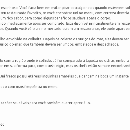
 espinhoso. Você faria bem em evitar pisar descalço neles quando estiverem so
eu restaurante favorito, se você encontrar uni no menu, com certeza deveria 
 um rico sabor, bem como alguns benefícios saudáveis para o corpo.
mido imediatamente apos ser comprado. Está disonível principalmente em resta
cos. Quando você vê o uni no mercado ou em um restaurante, ele pode aparece
o envolvido na colheita. Depois de coletar os ouriços-do-mar, eles devem ser
 ouriço-do-mar, que também devem ser limpos, embalados e despachados.
do com a região onde é colhido. Já foi comparado à lagosta ou ostras, embor
r em sua forma pura, como sushi nigiri, mas os chefs estão sempre encontran
Uni fresco possui etéreas linguinhas amarelas que dançam na boca um instante
trado com mais frequência no menu.
 razões saudáveis para você também querer apreciá-lo.
odo.