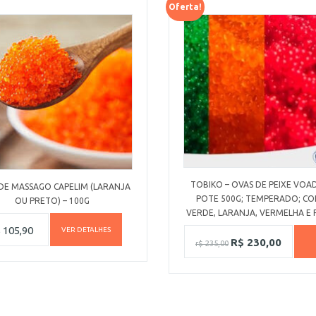
Oferta!
TOBIKO – OVAS DE PEIXE VOA
DE MASSAGO CAPELIM (LARANJA
POTE 500G; TEMPERADO; CO
OU PRETO) – 100G
VERDE, LARANJA, VERMELHA E 
$
105,90
VER DETALHES
R$
230,00
r$
235,00