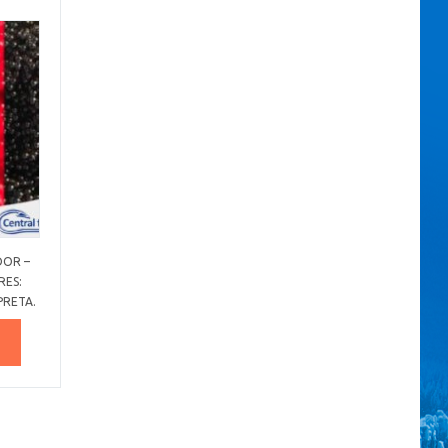
DOR –
RES:
PRETA.