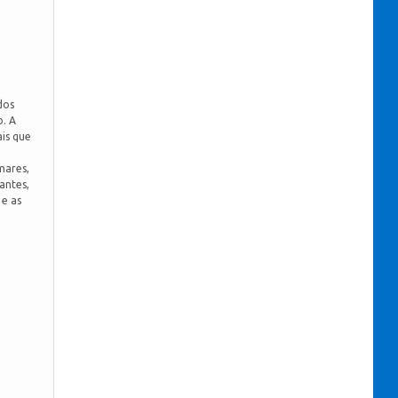
.
dos
o. A
is que
mares,
antes,
 e as