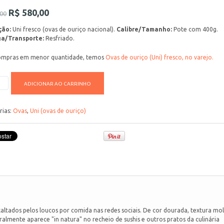
R$
580,00
00
ção:
Uni fresco (ovas de ouriço nacional).
Calibre/Tamanho:
Pote com 400g.
a/Transporte:
Resfriado.
ompras em menor quantidade, temos
Ovas de ouriço (Uni) fresco, no varejo.
ADICIONAR AO CARRINHO
rias:
Ovas
,
Uni (ovas de ouriço)
xaltados pelos loucos por comida nas redes sociais. De cor dourada, textura mol
lmente aparece "in natura" no recheio de sushis e outros pratos da culinária