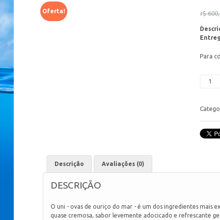
Oferta!
r$
600,
Descri
Entreg
Para c
Catego
Descrição
Avaliações (0)
DESCRIÇÃO
O uni - ovas de ouriço do mar - é um dos ingredientes mais e
quase cremosa, sabor levemente adocicado e refrescante gera