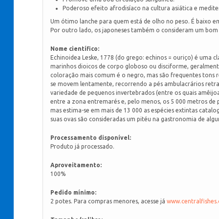
Poderoso efeito afrodisíaco na cultura asiática e medite
Um ótimo lanche para quem está de olho no peso. É baixo em
Por outro lado, os japoneses também o consideram um bom 
Nome científico:
Echinoidea Leske, 1778 (do grego: echinos = ouriço) é uma 
marinhos dioicos de corpo globoso ou disciforme, geralmen
coloração mais comum é o negro, mas são frequentes tons re
se movem lentamente, recorrendo a pés ambulacrários retrac
variedade de pequenos invertebrados (entre os quais amêijoas
entre a zona entremarés e, pelo menos, os 5 000 metros de p
mas estima-se em mais de 13 000 as espécies extintas catalo
suas ovas são consideradas um pitéu na gastronomia de algu
Processamento disponível:
Produto já processado.
Aproveitamento:
100%
Pedido mínimo:
2 potes. Para compras menores, acesse já
www.centralfishes