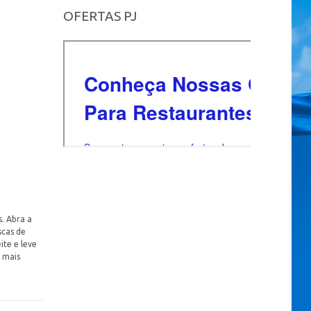
OFERTAS PJ
s. Abra a
scas de
ite e leve
 mais