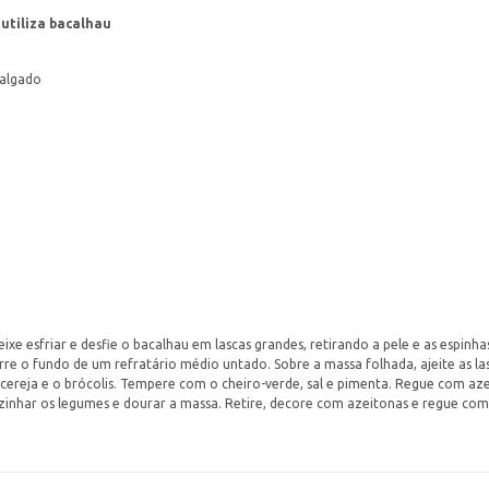
 utiliza bacalhau
salgado
xe esfriar e desfie o bacalhau em lascas grandes, retirando a pele e as espinha
e o fundo de um refratário médio untado. Sobre a massa folhada, ajeite as la
cereja e o brócolis. Tempere com o cheiro-verde, sal e pimenta. Regue com aze
zinhar os legumes e dourar a massa. Retire, decore com azeitonas e regue com