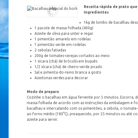
Receita rápida de prato que
Ingredientes
1kg de lombo de bacalhau des
1 pacote de massa folhada (400g)
Azeite de oliva para unter e regar
1 pimentão amarelo em rodelas
1 pimentão verde em rodelas
2 cebolas fatiadas
200g de tomates-cerejas cortados ao meio
1 xícara (chá) de brócolis em buquês
1/2 xícara (chá) de cheiro-verde picado
Sal e pimenta-do-reino branca a gosto
Azeitonas verdes para decorar
Modo de preparo
Cozinhe o bacalhau em água fervente por 5 minutos. Escorra, dei
massa folhada de acordo com as instruções da embalagem e forr
bacalhau e intercalando com os pimentões, a cebola, o tomate-
ao forno médio (180°C), preaquecido, por 25 minutos ou até co
azeite para servir.