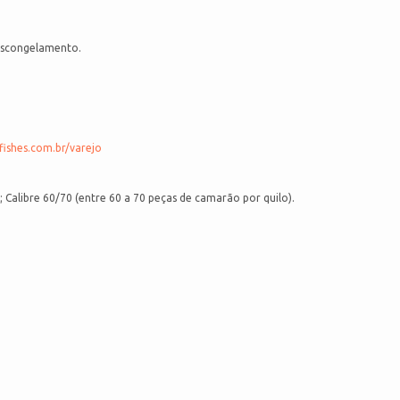
descongelamento.
fishes.com.br/varejo
alibre 60/70 (entre 60 a 70 peças de camarão por quilo).