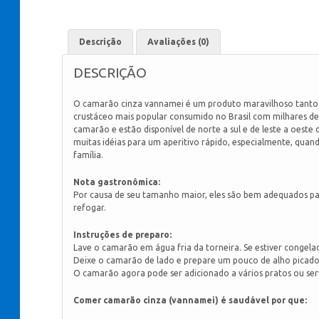
Descrição
Avaliações (0)
DESCRIÇÃO
O camarão cinza vannamei é um produto maravilhoso tanto n
crustáceo mais popular consumido no Brasil com milhares de 
camarão e estão disponível de norte a sul e de leste a oest
muitas idéias para um aperitivo rápido, especialmente, qua
família.
Nota gastronômica:
Por causa de seu tamanho maior, eles são bem adequados pa
refogar.
Instruções de preparo:
Lave o camarão em água fria da torneira. Se estiver congel
Deixe o camarão de lado e prepare um pouco de alho picado
O camarão agora pode ser adicionado a vários pratos ou ser
Comer camarão cinza (vannamei) é saudável por que: