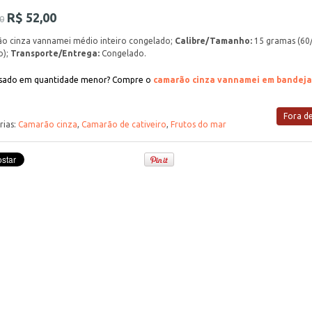
R$
52,00
0
o cinza vannamei médio inteiro congelado;
Calibre/Tamanho:
15 gramas (60
o);
Transporte/Entrega:
Congelado.
ssado em quantidade menor? Compre o
camarão cinza vannamei em bandeja
Fora d
rias:
Camarão cinza
,
Camarão de cativeiro
,
Frutos do mar