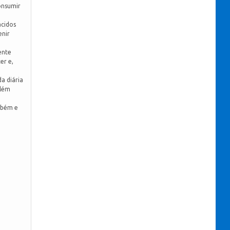
onsumir
ácidos
enir
ente
er e,
a diária
Além
mbém e