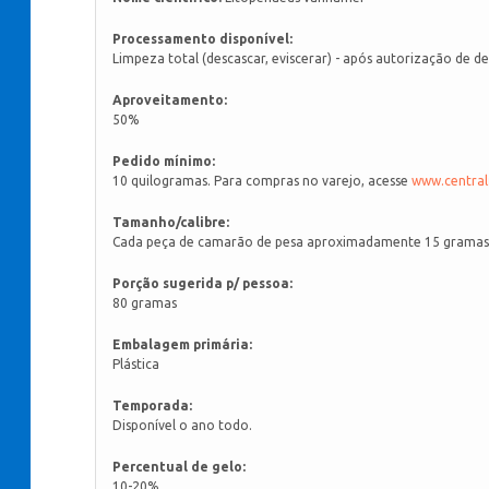
Processamento disponível:
Limpeza total (descascar, eviscerar) - após autorização de 
Aproveitamento:
50%
Pedido mínimo:
10 quilogramas. Para compras no varejo, acesse
www.central
Tamanho/calibre:
Cada peça de camarão de pesa aproximadamente 15 gramas; C
Porção sugerida p/ pessoa:
80 gramas
Embalagem primária:
Plástica
Temporada:
Disponível o ano todo.
Percentual de gelo:
10-20%