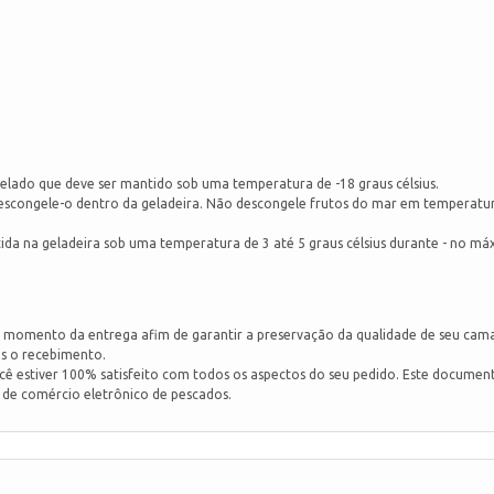
ado que deve ser mantido sob uma temperatura de -18 graus célsius.
scongele-o dentro da geladeira. Não descongele frutos do mar em temperatu
a na geladeira sob uma temperatura de 3 até 5 graus célsius durante - no máx
no momento da entrega afim de garantir a preservação da qualidade de seu cam
s o recebimento.
ê estiver 100% satisfeito com todos os aspectos do seu pedido. Este documen
s de comércio eletrônico de pescados.