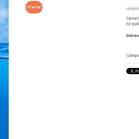
Oferta!
r$
62,0
Camarã
no quil
Intere
Catego