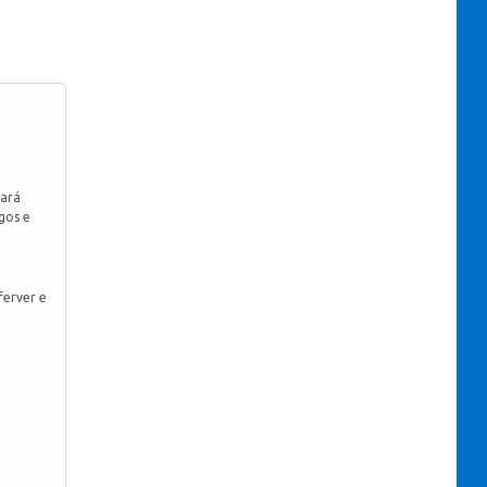
dará
gos e
ferver e