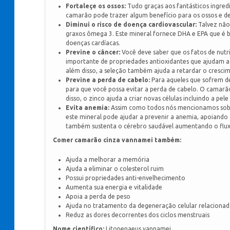
Fortaleçe os ossos:
Tudo graças aos fantásticos ingred
camarão pode trazer algum benefício para os ossos e de
Diminui o risco de doença cardiovascular:
Talvez não
graxos ômega 3. Este mineral fornece DHA e EPA que é b
doenças cardíacas.
Previne o câncer:
Você deve saber que os fatos de nu
importante de propriedades antioxidantes que ajudam a c
além disso, a seleção também ajuda a retardar o cresci
Previne a perda de cabelo:
Para aqueles que sofrem de 
para que você possa evitar a perda de cabelo. O camarã
disso, o zinco ajuda a criar novas células incluindo a pele
Evita anemia:
Assim como todos nós mencionamos sobr
este mineral pode ajudar a prevenir a anemia, apoiando
também sustenta o cérebro saudável aumentando o fluxo
Comer camarão cinza vannamei também:
Ajuda a melhorar a memória
Ajuda a eliminar o colesterol ruim
Possui propriedades anti-envelhecimento
Aumenta sua energia e vitalidade
Apoia a perda de peso
Ajuda no tratamento da degeneração celular relacionad
Reduz as dores decorrentes dos ciclos menstruais
Nome científico:
Litopenaeus vannamei