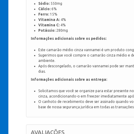
Sódio:
550mg
Cálcio:
6%
Ferro:
15%
Vitamina A:
4%
Vitamina C:
4%
Potássio:
280mg
Informações adicionais sobre os pedidos:
Este camarão médio cinza vannamei é um produto congel
Sugerimos que você compre o camarão cinza médio e de
ambiente.
Após descongelado, o camarão vannamei pode ser mantid
dias.
Informações adicionais sobre as entrega:
Solicitamos que você se organize para estar presente 
cinza, acondicionando-o em freezer imediatamente apó
O canhoto de recebimento deve ser assinado quando voc
base de nossa segurança jurídica em todas as transaçõe
AVALIAÇÕES