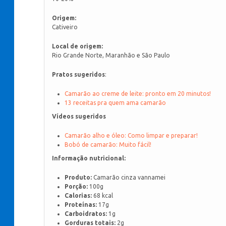
Origem:
Cativeiro
Local de origem:
Rio Grande Norte, Maranhão e São Paulo
Pratos sugeridos
:
Camarão ao creme de leite: pronto em 20 minutos!
13 receitas pra quem ama camarão
Vídeos sugeridos
Camarão alho e óleo: Como limpar e preparar!
Bobó de camarão: Muito fácil!
Informação nutricional:
Produto:
Camarão cinza vannamei
Porção:
100g
Calorias:
68 kcal
Proteínas:
17g
Carboidratos:
1g
Gorduras totais:
2g