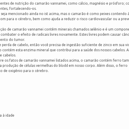
ientes de nutrição do camarão vannamei, como cálcio, magnésio e prósforo; c
ntes, fortalecendo-os.
 seja mencionado ainda no ist acima, mas o camarão é como peixes contendo 
om para o cérebro, bem como ajuda a reduzir o risco cardiovascular ou a prev
trição de camarão vannamei contêm minerais chamados selênio e é um compon
ombater o efeito de radicais livres novamente. Estes livres podem causar cânc
mento do tumor.
perda de cabelo, então você precisa de ingestão suficiente de zinco em sua vid
o contém esta enzima mineral que contribui para a saúde dos nossos cabelos. 
 e cabelos.
e os fatos de camarão vannamei listados acima, o camarão contém ferro ta
 a produção de células vermelhas do blodd em nosso corpo. Além disso, o ferro
 de oxigênio para o cérebro.
a à idade