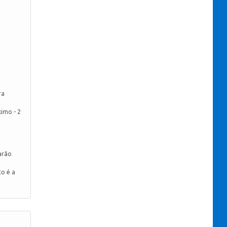
ra
imo - 2
arão
to é a