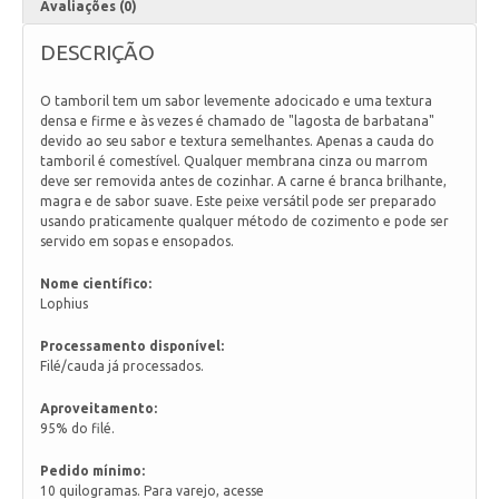
Avaliações (0)
DESCRIÇÃO
O tamboril tem um sabor levemente adocicado e uma textura
densa e firme e às vezes é chamado de "lagosta de barbatana"
devido ao seu sabor e textura semelhantes. Apenas a cauda do
tamboril é comestível. Qualquer membrana cinza ou marrom
deve ser removida antes de cozinhar. A carne é branca brilhante,
magra e de sabor suave. Este peixe versátil pode ser preparado
usando praticamente qualquer método de cozimento e pode ser
servido em sopas e ensopados.
Nome científico:
Lophius
Processamento disponível:
Filé/cauda já processados.
Aproveitamento:
95% do filé.
Pedido mínimo:
10 quilogramas. Para varejo, acesse