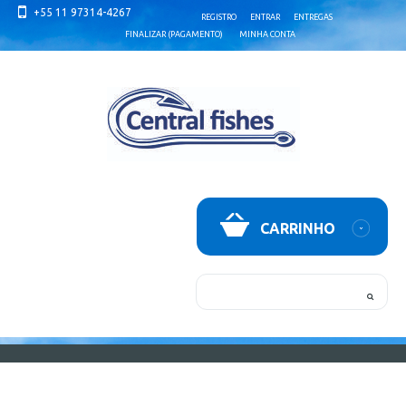
+55 11 97314-4267
REGISTRO
ENTRAR
ENTREGAS
FINALIZAR (PAGAMENTO)
MINHA CONTA
CARRINHO