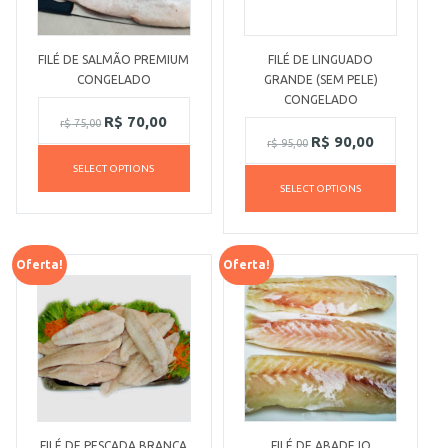
FILÉ DE SALMÃO PREMIUM
FILÉ DE LINGUADO
CONGELADO
GRANDE (SEM PELE)
CONGELADO
R$
70,00
r$
75,00
R$
90,00
r$
95,00
SELECT OPTIONS
SELECT OPTIONS
Oferta!
Oferta!
FILÉ DE PESCADA BRANCA
FILÉ DE ABADEJO