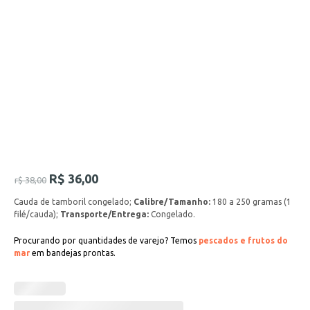
R$
36,00
r$
38,00
Cauda de tamboril congelado;
Calibre/Tamanho:
180 a 250 gramas (1
filé/cauda);
Transporte/Entrega:
Congelado.
Procurando por quantidades de varejo? Temos
pescados e frutos do
mar
em bandejas prontas.