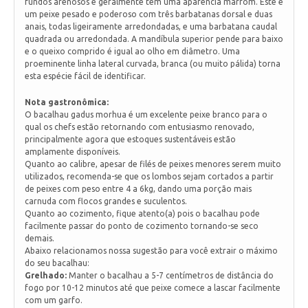
fundos arenosos e geralmente tem uma aparência marrom. Este é
um peixe pesado e poderoso com três barbatanas dorsal e duas
anais, todas ligeiramente arredondadas, e uma barbatana caudal
quadrada ou arredondada. A mandíbula superior pende para baixo
e o queixo comprido é igual ao olho em diâmetro. Uma
proeminente linha lateral curvada, branca (ou muito pálida) torna
esta espécie fácil de identificar.
Nota gastronômica:
O bacalhau gadus morhua é um excelente peixe branco para o
qual os chefs estão retornando com entusiasmo renovado,
principalmente agora que estoques sustentáveis estão
amplamente disponíveis.
Quanto ao calibre, apesar de filés de peixes menores serem muito
utilizados, recomenda-se que os lombos sejam cortados a partir
de peixes com peso entre 4 a 6kg, dando uma porção mais
carnuda com flocos grandes e suculentos.
Quanto ao cozimento, fique atento(a) pois o bacalhau pode
facilmente passar do ponto de cozimento tornando-se seco
demais.
Abaixo relacionamos nossa sugestão para você extrair o máximo
do seu bacalhau:
Grelhado:
Manter o bacalhau a 5-7 centímetros de distância do
fogo por 10-12 minutos até que peixe comece a lascar facilmente
com um garfo.