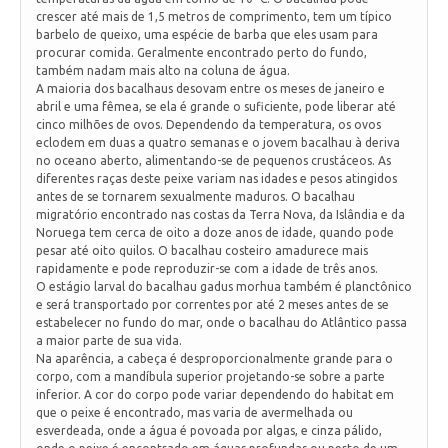
crescer até mais de 1,5 metros de comprimento, tem um típico
barbelo de queixo, uma espécie de barba que eles usam para
procurar comida. Geralmente encontrado perto do fundo,
também nadam mais alto na coluna de água.
A maioria dos bacalhaus desovam entre os meses de janeiro e
abril e uma fêmea, se ela é grande o suficiente, pode liberar até
cinco milhões de ovos. Dependendo da temperatura, os ovos
eclodem em duas a quatro semanas e o jovem bacalhau à deriva
no oceano aberto, alimentando-se de pequenos crustáceos. As
diferentes raças deste peixe variam nas idades e pesos atingidos
antes de se tornarem sexualmente maduros. O bacalhau
migratório encontrado nas costas da Terra Nova, da Islândia e da
Noruega tem cerca de oito a doze anos de idade, quando pode
pesar até oito quilos. O bacalhau costeiro amadurece mais
rapidamente e pode reproduzir-se com a idade de três anos.
O estágio larval do bacalhau gadus morhua também é planctônico
e será transportado por correntes por até 2 meses antes de se
estabelecer no fundo do mar, onde o bacalhau do Atlântico passa
a maior parte de sua vida.
Na aparência, a cabeça é desproporcionalmente grande para o
corpo, com a mandíbula superior projetando-se sobre a parte
inferior. A cor do corpo pode variar dependendo do habitat em
que o peixe é encontrado, mas varia de avermelhada ou
esverdeada, onde a água é povoada por algas, e cinza pálido,