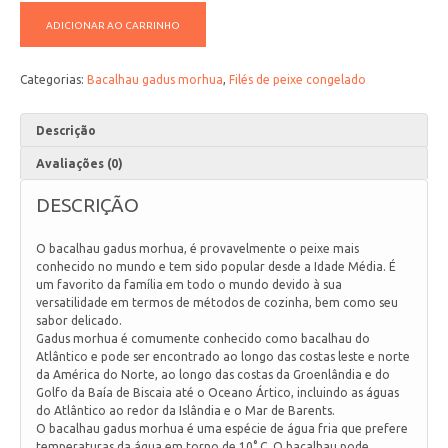
ADICIONAR AO CARRINHO
Categorias:
Bacalhau gadus morhua
,
Filés de peixe congelado
Descrição
Avaliações (0)
DESCRIÇÃO
O bacalhau gadus morhua, é provavelmente o peixe mais
conhecido no mundo e tem sido popular desde a Idade Média. É
um favorito da família em todo o mundo devido à sua
versatilidade em termos de métodos de cozinha, bem como seu
sabor delicado.
Gadus morhua é comumente conhecido como bacalhau do
Atlântico e pode ser encontrado ao longo das costas leste e norte
da América do Norte, ao longo das costas da Groenlândia e do
Golfo da Baía de Biscaia até o Oceano Ártico, incluindo as águas
do Atlântico ao redor da Islândia e o Mar de Barents.
O bacalhau gadus morhua é uma espécie de água fria que prefere
temperaturas da água em torno de 10° C. O bacalhau pode