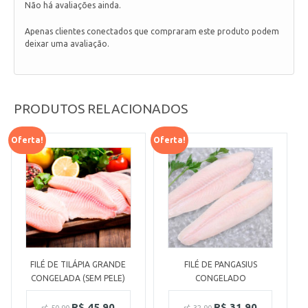
Não há avaliações ainda.
Apenas clientes conectados que compraram este produto podem
deixar uma avaliação.
PRODUTOS RELACIONADOS
Oferta!
Oferta!
FILÉ DE TILÁPIA GRANDE
FILÉ DE PANGASIUS
CONGELADA (SEM PELE)
CONGELADO
R$
45,90
R$
31,90
r$
50,90
r$
32,90