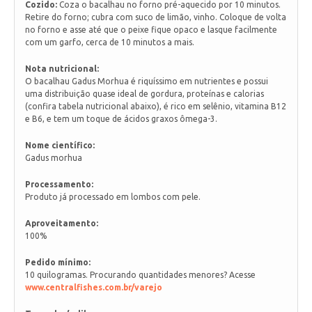
Cozido:
Coza o bacalhau no forno pré-aquecido por 10 minutos.
Retire do forno; cubra com suco de limão, vinho. Coloque de volta
no forno e asse até que o peixe fique opaco e lasque facilmente
com um garfo, cerca de 10 minutos a mais.
Nota nutricional:
O bacalhau Gadus Morhua é riquíssimo em nutrientes e possui
uma distribuição quase ideal de gordura, proteínas e calorias
(confira tabela nutricional abaixo), é rico em selênio, vitamina B12
e B6, e tem um toque de ácidos graxos ômega-3.
Nome científico:
Gadus morhua
Processamento:
Produto já processado em lombos com pele.
Aproveitamento:
100%
Pedido mínimo:
10 quilogramas. Procurando quantidades menores? Acesse
www.centralfishes.com.br/varejo