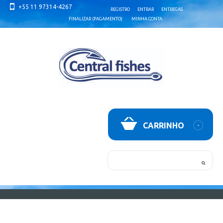
+55 11 97314-4267
REGISTRO
ENTRAR
ENTREGAS
FINALIZAR (PAGAMENTO)
MINHA CONTA
CARRINHO