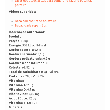
Dicas dos especialistas para comprar e fazer o bacalhau
perfeito
Vídeos sugeridos:
Bacalhau confitado no azeite
Bacalhoada super fácil
Informação nutricional:
Produto
Porção:
100g
Energia:
358 kJ ou 84 kcal
Gorduras totais:
0,5 g
Gordura saturada:
0,1 g
Gordura polisaturada:
0,2 g
Gordura monosaturada:
0
Colesterol:
82mg
Total de carboidratos:
0g - Vd: 0%
Proteínas:
20g - Vd: 40%
Vitaminas
Vitamina A:
2 µg
Vitamina D:
0,7 µg
Riboflavina:
: 0,09 mg
Ácido fólico:
12 µg
Vitamina b-12:
1 µg
Minerais