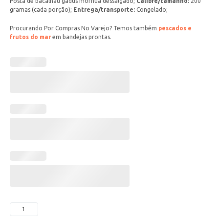
Posta de bacalhau gadus morhua dessalgado;
Calibre/tamanho:
200
gramas (cada porção);
Entrega/transporte:
Congelado;
Procurando Por Compras No Varejo? Temos também
pescados e
frutos do mar
em bandejas prontas.