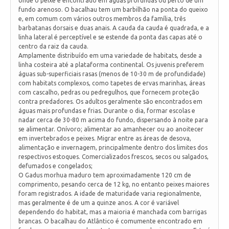
onde o peixe é encontrado em águas profundas ou perto de um
fundo arenoso. O bacalhau tem um barbilhão na ponta do queixo
e, em comum com vários outros membros da família, três
barbatanas dorsais e duas anais. A cauda da cauda é quadrada, e a
linha lateral é perceptível e se estende da ponta das capas até o
centro da raiz da cauda.
Amplamente distribuído em uma variedade de habitats, desde a
linha costeira até a plataforma continental. Os juvenis preferem
águas sub-superficiais rasas (menos de 10-30 m de profundidade)
com habitats complexos, como tapetes de ervas marinhas, áreas
com cascalho, pedras ou pedregulhos, que fornecem proteção
contra predadores. Os adultos geralmente são encontrados em
águas mais profundas e frias. Durante o dia, formar escolas e
nadar cerca de 30-80 m acima do fundo, dispersando à noite para
se alimentar. Onívoro; alimentar ao amanhecer ou ao anoitecer
em invertebrados e peixes. Migrar entre as áreas de desova,
alimentação e invernagem, principalmente dentro dos limites dos
respectivos estoques. Comercializados frescos, secos ou salgados,
defumados e congelados;
O Gadus morhua maduro tem aproximadamente 120 cm de
comprimento, pesando cerca de 12 kg, no entanto peixes maiores
foram registrados. A idade de maturidade varia regionalmente,
mas geralmente é de um a quinze anos. A cor é variável
dependendo do habitat, mas a maioria é manchada com barrigas
brancas. O bacalhau do Atlântico é comumente encontrado em