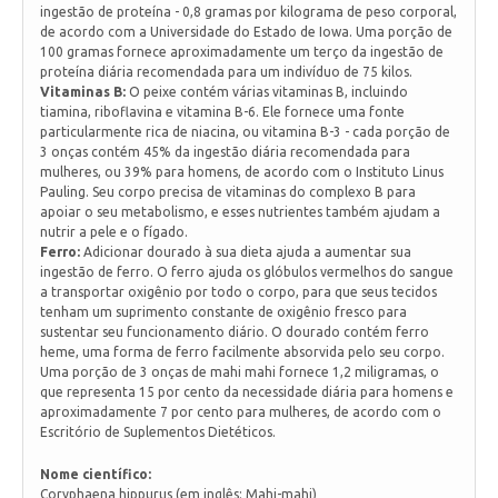
ingestão de proteína - 0,8 gramas por kilograma de peso corporal,
de acordo com a Universidade do Estado de Iowa. Uma porção de
100 gramas fornece aproximadamente um terço da ingestão de
proteína diária recomendada para um indivíduo de 75 kilos.
Vitaminas B:
O peixe contém várias vitaminas B, incluindo
tiamina, riboflavina e vitamina B-6. Ele fornece uma fonte
particularmente rica de niacina, ou vitamina B-3 - cada porção de
3 onças contém 45% da ingestão diária recomendada para
mulheres, ou 39% para homens, de acordo com o Instituto Linus
Pauling. Seu corpo precisa de vitaminas do complexo B para
apoiar o seu metabolismo, e esses nutrientes também ajudam a
nutrir a pele e o fígado.
Ferro:
Adicionar dourado à sua dieta ajuda a aumentar sua
ingestão de ferro. O ferro ajuda os glóbulos vermelhos do sangue
a transportar oxigênio por todo o corpo, para que seus tecidos
tenham um suprimento constante de oxigênio fresco para
sustentar seu funcionamento diário. O dourado contém ferro
heme, uma forma de ferro facilmente absorvida pelo seu corpo.
Uma porção de 3 onças de mahi mahi fornece 1,2 miligramas, o
que representa 15 por cento da necessidade diária para homens e
aproximadamente 7 por cento para mulheres, de acordo com o
Escritório de Suplementos Dietéticos.
Nome científico:
Coryphaena hippurus (em inglês: Mahi-mahi)