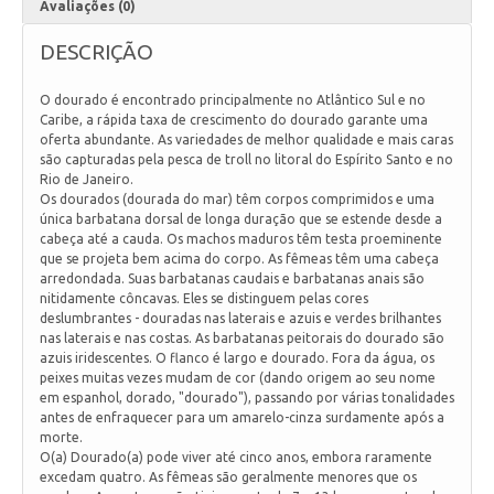
Avaliações (0)
DESCRIÇÃO
O dourado é encontrado principalmente no Atlântico Sul e no
Caribe, a rápida taxa de crescimento do dourado garante uma
oferta abundante. As variedades de melhor qualidade e mais caras
são capturadas pela pesca de troll no litoral do Espírito Santo e no
Rio de Janeiro.
Os dourados (dourada do mar) têm corpos comprimidos e uma
única barbatana dorsal de longa duração que se estende desde a
cabeça até a cauda. Os machos maduros têm testa proeminente
que se projeta bem acima do corpo. As fêmeas têm uma cabeça
arredondada. Suas barbatanas caudais e barbatanas anais são
nitidamente côncavas. Eles se distinguem pelas cores
deslumbrantes - douradas nas laterais e azuis e verdes brilhantes
nas laterais e nas costas. As barbatanas peitorais do dourado são
azuis iridescentes. O flanco é largo e dourado. Fora da água, os
peixes muitas vezes mudam de cor (dando origem ao seu nome
em espanhol, dorado, "dourado"), passando por várias tonalidades
antes de enfraquecer para um amarelo-cinza surdamente após a
morte.
O(a) Dourado(a) pode viver até cinco anos, embora raramente
excedam quatro. As fêmeas são geralmente menores que os