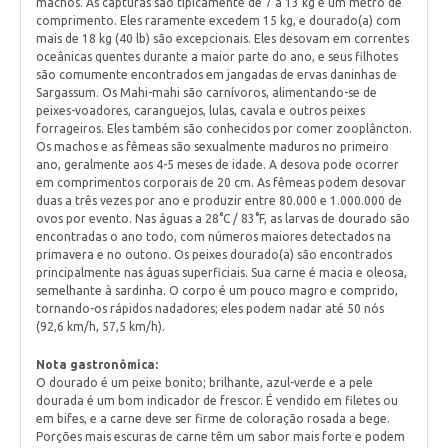
machos. As capturas são tipicamente de 7 a 13 kg e um metro de
comprimento. Eles raramente excedem 15 kg, e dourado(a) com
mais de 18 kg (40 lb) são excepcionais. Eles desovam em correntes
oceânicas quentes durante a maior parte do ano, e seus filhotes
são comumente encontrados em jangadas de ervas daninhas de
Sargassum. Os Mahi-mahi são carnívoros, alimentando-se de
peixes-voadores, caranguejos, lulas, cavala e outros peixes
forrageiros. Eles também são conhecidos por comer zooplâncton.
Os machos e as fêmeas são sexualmente maduros no primeiro
ano, geralmente aos 4-5 meses de idade. A desova pode ocorrer
em comprimentos corporais de 20 cm. As fêmeas podem desovar
duas a três vezes por ano e produzir entre 80.000 e 1.000.000 de
ovos por evento. Nas águas a 28°C / 83°F, as larvas de dourado são
encontradas o ano todo, com números maiores detectados na
primavera e no outono. Os peixes dourado(a) são encontrados
principalmente nas águas superficiais. Sua carne é macia e oleosa,
semelhante à sardinha. O corpo é um pouco magro e comprido,
tornando-os rápidos nadadores; eles podem nadar até 50 nós
(92,6 km/h, 57,5 km/h).
Nota gastronômica:
O dourado é um peixe bonito; brilhante, azul-verde e a pele
dourada é um bom indicador de frescor. É vendido em filetes ou
em bifes, e a carne deve ser firme de coloração rosada a bege.
Porções mais escuras de carne têm um sabor mais forte e podem