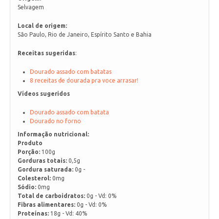
Selvagem
Local de origem:
São Paulo, Rio de Janeiro, Espírito Santo e Bahia
Receitas sugeridas
:
Dourado assado com batatas
8 receitas de dourada pra voce arrasar!
Vídeos sugeridos
Dourado assado com batata
Dourado no forno
Informação nutricional:
Produto
Porção:
100g
Gorduras totais:
0,5g
Gordura saturada:
0g -
Colesterol:
0mg
Sódio:
0mg
Total de carboidratos:
0g - Vd: 0%
Fibras alimentares:
0g - Vd: 0%
Proteínas:
18g - Vd: 40%