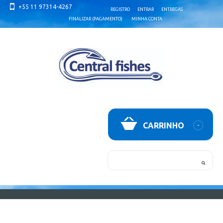
+55 11 97314-4267
REGISTRO
ENTRAR
ENTREGAS
FINALIZAR (PAGAMENTO)
MINHA CONTA
CARRINHO