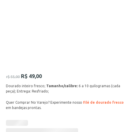
R$
49,00
r$
55,00
Dourado inteiro fresco;
Tamanho/calibre:
6 a 10 quilogramas (cada
peça); Entrega: Resfriado;
Quer Comprar No Varejo? Experimente nosso
filé de dourado fresco
em bandejas prontas.