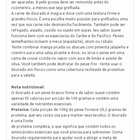
ser aparadas. A pele grossa deve ser removida antes do
cozimento, a menos que seja grelhada.
A carne de dourado é magra e doce com uma textura firme e
grandes flocos. É uma escolha muito popular para grelhados, uma
vez que sua carne não desmancha facilmente. Também pode ser
refogado, assado, cozido ou usado em sopas. Seu sabor suave
funciona bem com as especiarias do Caribe e do Pacífico. Peixes
semelhantes incluem a meca (espadarte), atum ou robalo.
Tente combinar manga picada ou abacaxi com pimenta jalapeño e
coentro para uma salsa picante e doce, ou sirva o peixe em uma
cama de couve cozida no vapor com suco de limão e azeite de
oliva. Você também pode desfrutar do peixe frio - tente usar o
dourado em flocos como uma cobertura recheada de proteínas
para a salada.
Nota nutricional:
O dourado é um peixe branco firme e de sabor suave contém
apenas 93 calorias por porção de 100 gramas e contém uma
variedade de nutrientes essenciais.
Proteína:
Cada porção de 100g do peixe fornece 20,2 gramas de
proteína, que seu corpo usa para manter seus tecidos. O dourado
é uma fonte
de proteína completa, o que significa que contém todos os
aminoácidos essenciais que você precisa para sobreviver. Coma
dourado regularmente para ajudar você a atingir a meta de