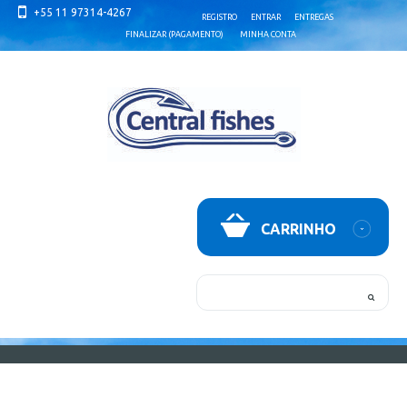
+55 11 97314-4267
REGISTRO
ENTRAR
ENTREGAS
FINALIZAR (PAGAMENTO)
MINHA CONTA
CARRINHO