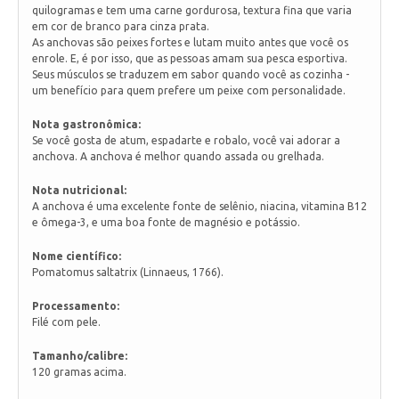
quilogramas e tem uma carne gordurosa, textura fina que varia
em cor de branco para cinza prata.
As anchovas são peixes fortes e lutam muito antes que você os
enrole. E, é por isso, que as pessoas amam sua pesca esportiva.
Seus músculos se traduzem em sabor quando você as cozinha -
um benefício para quem prefere um peixe com personalidade.
Nota gastronômica:
Se você gosta de atum, espadarte e robalo, você vai adorar a
anchova. A anchova é melhor quando assada ou grelhada.
Nota nutricional:
A anchova é uma excelente fonte de selênio, niacina, vitamina B12
e ômega-3, e uma boa fonte de magnésio e potássio.
Nome científico:
Pomatomus saltatrix (Linnaeus, 1766).
Processamento:
Filé com pele.
Tamanho/calibre:
120 gramas acima.