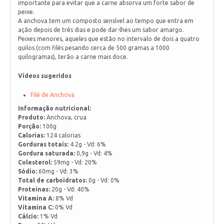
importante para evitar que a carne absorva um forte sabor de
peixe.
A anchova tem um composto sensível ao tempo que entra em
ação depois de três dias e pode dar-lhes um sabor amargo.
Peixes menores, aqueles que estão no intervalo de dois a quatro
quilos (com filés pesando cerca de 500 gramas a 1000
quilogramas), terão a carne mais doce.
Vídeos sugeridos
Filé de Anchova
Informação nutricional:
Produto:
Anchova, crua
Porção:
100g
Calorias:
124 calorias
Gorduras totais:
4.2g - Vd: 6%
Gordura saturada:
0,9g - Vd: 4%
Colesterol:
59mg - Vd: 20%
Sódio:
60mg - Vd: 3%
Total de carboidratos:
0g - Vd: 0%
Proteínas:
20g - Vd: 40%
Vitamina A:
8% Vd
Vitamina C:
0% Vd
Cálcio:
1% Vd