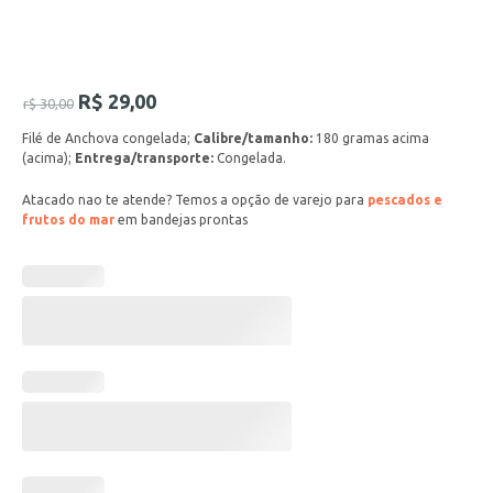
R$
29,00
r$
30,00
Filé de Anchova congelada;
Calibre/tamanho:
180 gramas acima
(acima);
Entrega/transporte:
Congelada.
Atacado nao te atende? Temos a opção de varejo para
pescados e
frutos do mar
em bandejas prontas