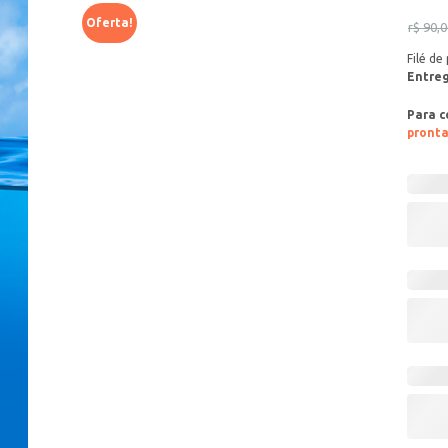
Oferta!
r$
90,0
Filé de
Entreg
Para c
pront