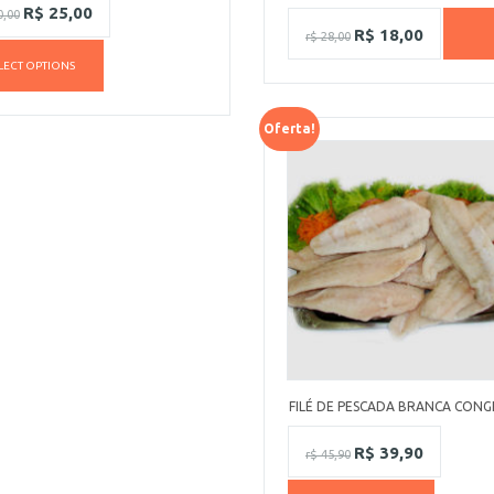
R$
25,00
,00
R$
18,00
r$
28,00
LECT OPTIONS
Oferta!
FILÉ DE PESCADA BRANCA CON
R$
39,90
r$
45,90