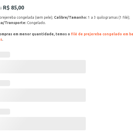
R$
85,00
0
 prejereba congelada (sem pele);
Calibre/Tamanho:
1 a 3 quilogramas (1 filé);
a/Transporte:
Congelado.
ompras em menor quantidade, temos o
filé de prejereba congelado em b
as
.