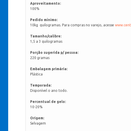
Aproveitamento:
100%
Pedido mínimo:
10kg quilogramas. Para compras no varejo, acesse
www.centr
Tamanho/calibre:
1,5 a 3 quilogramas
Porção sugerida p/ pessoa:
220 gramas
Embalagem primária:
Plástica
Temporada:
Disponível o ano todo.
Percentual de gelo:
10-20%
Origem:
Selvagem