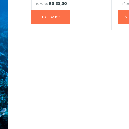
R$
85,00
r$
90,00
r$
30
SELECT OPTIONS
SE