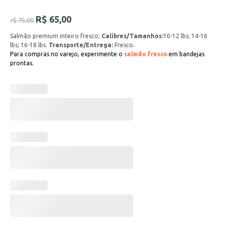
R$
65,00
r$
75,00
Salmão premium inteiro fresco;
Calibres/Tamanhos:
10-12 lbs; 14-16
lbs; 16-18 lbs.
Transporte/Entrega:
Fresco.
Para compras no varejo, experimente o
salmão fresco
em bandejas
prontas.