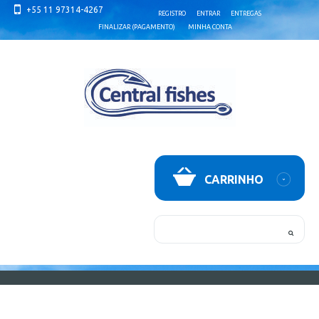
+55 11 97314-4267
REGISTRO
ENTRAR
ENTREGAS
FINALIZAR (PAGAMENTO)
MINHA CONTA
CARRINHO