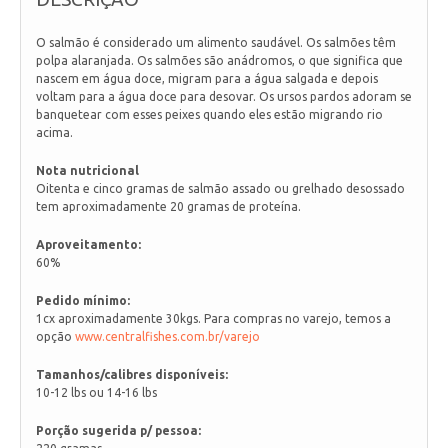
O salmão é considerado um alimento saudável. Os salmões têm
polpa alaranjada. Os salmões são anádromos, o que significa que
nascem em água doce, migram para a água salgada e depois
voltam para a água doce para desovar. Os ursos pardos adoram se
banquetear com esses peixes quando eles estão migrando rio
acima.
Nota nutricional
Oitenta e cinco gramas de salmão assado ou grelhado desossado
tem aproximadamente 20 gramas de proteína.
Aproveitamento:
60%
Pedido mínimo:
1cx aproximadamente 30kgs. Para compras no varejo, temos a
opção
www.centralfishes.com.br/varejo
Tamanhos/calibres disponíveis:
10-12 lbs ou 14-16 lbs
Porção sugerida p/ pessoa: