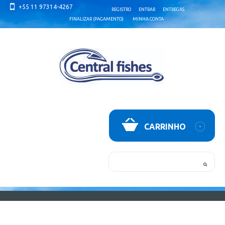
+55 11 97314-4267
REGISTRO
ENTRAR
ENTREGAS
FINALIZAR (PAGAMENTO)
MINHA CONTA
CARRINHO