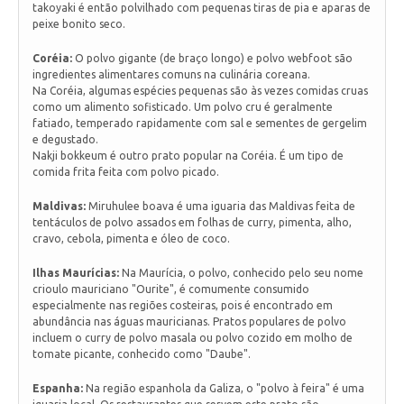
takoyaki é então polvilhado com pequenas tiras de pia e aparas de
peixe bonito seco.
Coréia:
O polvo gigante (de braço longo) e polvo webfoot são
ingredientes alimentares comuns na culinária coreana.
Na Coréia, algumas espécies pequenas são às vezes comidas cruas
como um alimento sofisticado. Um polvo cru é geralmente
fatiado, temperado rapidamente com sal e sementes de gergelim
e degustado.
Nakji bokkeum é outro prato popular na Coréia. É um tipo de
comida frita feita com polvo picado.
Maldivas:
Miruhulee boava é uma iguaria das Maldivas feita de
tentáculos de polvo assados em folhas de curry, pimenta, alho,
cravo, cebola, pimenta e óleo de coco.
Ilhas Maurícias:
Na Maurícia, o polvo, conhecido pelo seu nome
crioulo mauriciano "Ourite", é comumente consumido
especialmente nas regiões costeiras, pois é encontrado em
abundância nas águas mauricianas. Pratos populares de polvo
incluem o curry de polvo masala ou polvo cozido em molho de
tomate picante, conhecido como "Daube".
Espanha:
Na região espanhola da Galiza, o "polvo à feira" é uma