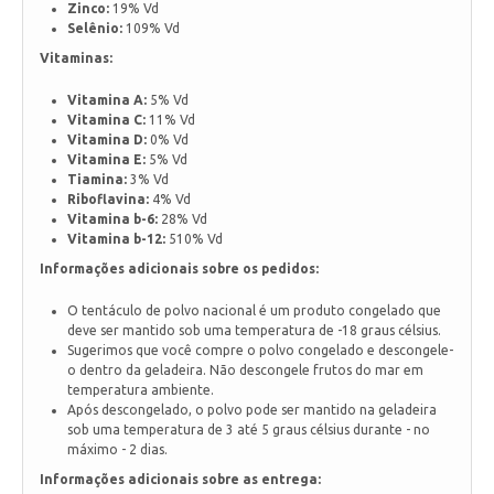
Zinco:
19% Vd
Selênio:
109% Vd
Vitaminas:
Vitamina A:
5% Vd
Vitamina C:
11% Vd
Vitamina D:
0% Vd
Vitamina E:
5% Vd
Tiamina:
3% Vd
Riboflavina:
4% Vd
Vitamina b-6:
28% Vd
Vitamina b-12:
510% Vd
Informações adicionais sobre os pedidos:
O tentáculo de polvo nacional é um produto congelado que
deve ser mantido sob uma temperatura de -18 graus célsius.
Sugerimos que você compre o polvo congelado e descongele-
o dentro da geladeira. Não descongele frutos do mar em
temperatura ambiente.
Após descongelado, o polvo pode ser mantido na geladeira
sob uma temperatura de 3 até 5 graus célsius durante - no
máximo - 2 dias.
Informações adicionais sobre as entrega: