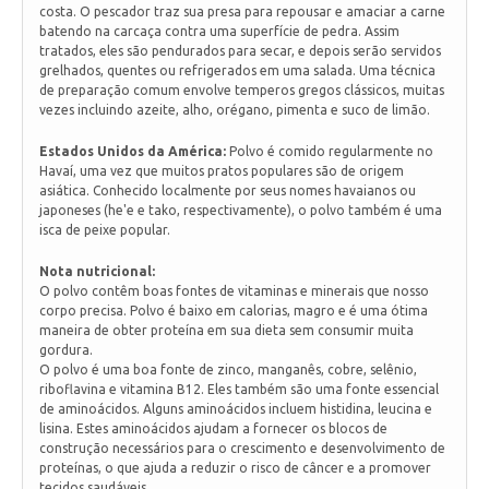
costa. O pescador traz sua presa para repousar e amaciar a carne
batendo na carcaça contra uma superfície de pedra. Assim
tratados, eles são pendurados para secar, e depois serão servidos
grelhados, quentes ou refrigerados em uma salada. Uma técnica
de preparação comum envolve temperos gregos clássicos, muitas
vezes incluindo azeite, alho, orégano, pimenta e suco de limão.
Estados Unidos da América:
Polvo é comido regularmente no
Havaí, uma vez que muitos pratos populares são de origem
asiática. Conhecido localmente por seus nomes havaianos ou
japoneses (he'e e tako, respectivamente), o polvo também é uma
isca de peixe popular.
Nota nutricional:
O polvo contêm boas fontes de vitaminas e minerais que nosso
corpo precisa. Polvo é baixo em calorias, magro e é uma ótima
maneira de obter proteína em sua dieta sem consumir muita
gordura.
O polvo é uma boa fonte de zinco, manganês, cobre, selênio,
riboflavina e vitamina B12. Eles também são uma fonte essencial
de aminoácidos. Alguns aminoácidos incluem histidina, leucina e
lisina. Estes aminoácidos ajudam a fornecer os blocos de
construção necessários para o crescimento e desenvolvimento de
proteínas, o que ajuda a reduzir o risco de câncer e a promover
tecidos saudáveis.