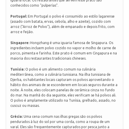
iguaria local. Os restaurantes que servem este prato são
conhecidos como "pulperías".
Portugal:
Em Portugal o polvo é consumido ao estilo lagarense
(assado com batata, ervas, cebola, alho e azeite), cozido com
arroz ("Arroz de Polvo"), além de empanado e depois frito, com
arroz e feijão.
Singapore:
Hongzhang é uma iguaria famosa de Singapura. Os
ingredientes incluem polvo cozido no vapor e molho de carne de
porco, pimenta e farinha. Este prato é comum em Cingapura e na
maioria dos restaurantes tradicionais chineses.
Tunísia:
O polvo é um alimento comum na culinária
mediterrânea, como a culinária tunisiana. Na ilha tunisiana de
Djerba, os habitantes locais capturam os polvos aproveitando o
hábito dos animais de se esconderem em locais seguros durante a
noite. À noite, eles colocam panelas de cerâmica cinza no fundo
do mar. Na manhã do dia seguinte, eles verificam se há polvos ali.
O polvo é amplamente utilizado na Tunísia, grelhado, assado, no
cuscuz ou massas.
Grécia:
Uma cena comum nas ilhas gregas são os polvos
pendurados à luz do sol por uma corda, como a roupa de um
varal. Eles são frequentemente capturados por pesca junto a