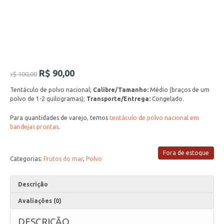
R$
90,00
r$
100,00
Tentáculo de polvo nacional;
Calibre/Tamanho:
Médio (braços de um
polvo de 1-2 quilogramas);
Transporte/Entrega:
Congelado.
Para quantidades de varejo, temos
tentáculo de polvo nacional em
bandejas prontas
.
Fora de estoque
Categorias:
Frutos do mar
,
Polvo
Descrição
Avaliações (0)
DESCRIÇÃO