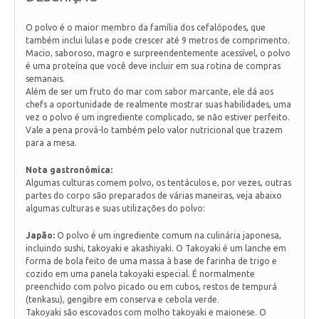
O polvo é o maior membro da família dos cefalópodes, que
também inclui lulas e pode crescer até 9 metros de comprimento.
Macio, saboroso, magro e surpreendentemente acessível, o polvo
é uma proteína que você deve incluir em sua rotina de compras
semanais.
Além de ser um fruto do mar com sabor marcante, ele dá aos
chefs a oportunidade de realmente mostrar suas habilidades, uma
vez o polvo é um ingrediente complicado, se não estiver perfeito.
Vale a pena prová-lo também pelo valor nutricional que trazem
para a mesa.
Nota gastronômica:
Algumas culturas comem polvo, os tentáculos e, por vezes, outras
partes do corpo são preparados de várias maneiras, veja abaixo
algumas culturas e suas utilizações do polvo:
Japão:
O polvo é um ingrediente comum na culinária japonesa,
incluindo sushi, takoyaki e akashiyaki. O Takoyaki é um lanche em
forma de bola feito de uma massa à base de farinha de trigo e
cozido em uma panela takoyaki especial. É normalmente
preenchido com polvo picado ou em cubos, restos de tempurá
(tenkasu), gengibre em conserva e cebola verde.
Takoyaki são escovados com molho takoyaki e maionese. O