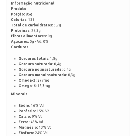
Informação nutricional:
Produto
Porção:
85g
Calorias:
139
Total de carboidratos:
3,7g
Proteínas:
25,3g
Fibras alimentares:
0g
Açucares:
0g - Vd: 0%
Gorduras
Gorduras totais:
1,8g
Gordura saturada:
0,4g
Gordura polinsaturada:
0,4g
Gordura monoinsaturada:
0,3g
Omega-3:
277mg
Omega-6:
15,3mg
Minerais
Sódio:
16% Vd
Potássio:
15% Vd
Cálcio:
9% Vd
Ferro:
45% Vd
Magnésio:
13% Vd
Fósforo:
24% Vd